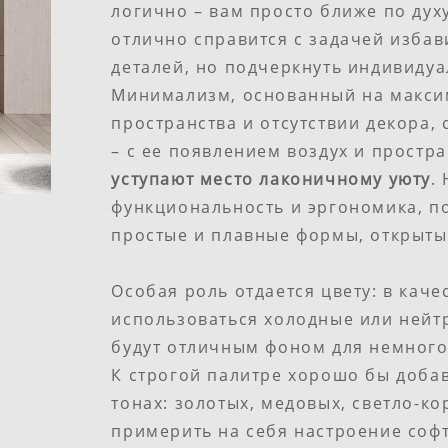
логично – вам просто ближе по дух
отлично справится с задачей изба
деталей, но подчеркнуть индивидуа
Минимализм, основанный на макси
пространства и отсутствии декора, 
– с ее появлением воздух и простр
уступают место лаконичному уюту
.
функциональность и эргономика, п
простые и плавные формы, открыт
Особая роль отдается цвету: в каче
использоваться холодные или нейт
будут отличным фоном для немного
К строгой палитре хорошо бы добав
тонах: золотых, медовых, светло-к
примерить на себя настроение соф