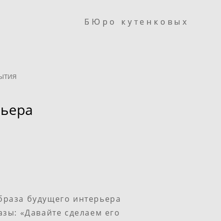
БЮро кутенковых
БЮро кутенковых
ытия
рьера
браза будущего интерьера
азы: «Давайте сделаем его