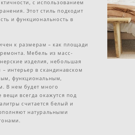
актичности, с использованием
анения. Этот стиль подходит
ость и функциональность в
ичен к размерам – как площади
ремонта. Мебель из масс-
йнерские изделия, небольшая
 – интерьер в скандинавском
тлым, функциональным,
. В нем будет много
е вещи всегда окажутся под
алитры считается белый и
дополняют натуральными
тонами.