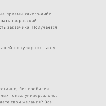
ные приемы какого-либо
овать творческий
ть заказчика. Получается,
льшей популярностью у
кетично; без изобилия
еплых тонах; универсально,
наете свои желания? Все