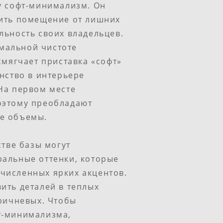
у софт-минимализм. Он
вить помещение от лишних
льность своих владельцев.
мальной чистоте
смягчает приставка «софт»
анство в интерьере
 На первом месте
оэтому преобладают
ые объемы.
стве базы могут
ральные оттенки, которые
численных ярких акцентов.
ить деталей в теплых
оричневых. Чтобы
т-минимализма,