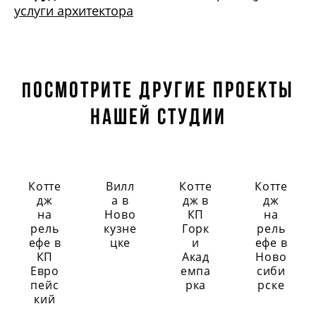
услуги архитектора
осмотрите другие проекты
П
нашей студии
Котте
Вилл
Котте
Котте
дж
а в
дж в
дж
на
Ново
КП
на
рель
кузне
Горк
рель
ефе в
цке
и
ефе в
КП
Акад
Ново
Евро
емпа
сиби
пейс
рка
рске
кий