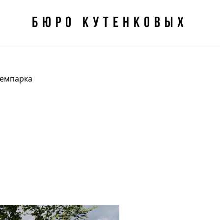
БЮро кутенковых
БЮро кутенковых
демпарка