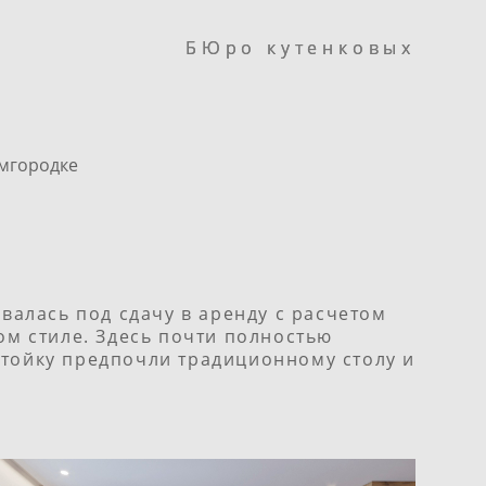
БЮро кутенковых
БЮро кутенковых
мгородке
алась под сдачу в аренду с расчетом
м стиле. Здесь почти полностью
стойку предпочли традиционному столу и