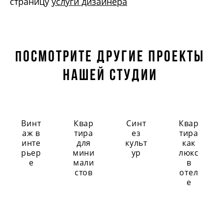
страницу
услуги дизайнера
осмотрите другие проекты
П
нашей студии
Винт
Квар
Синт
Квар
аж в
тира
ез
тира
инте
для
культ
как
рьер
мини
ур
люкс
е
мали
в
стов
отел
е