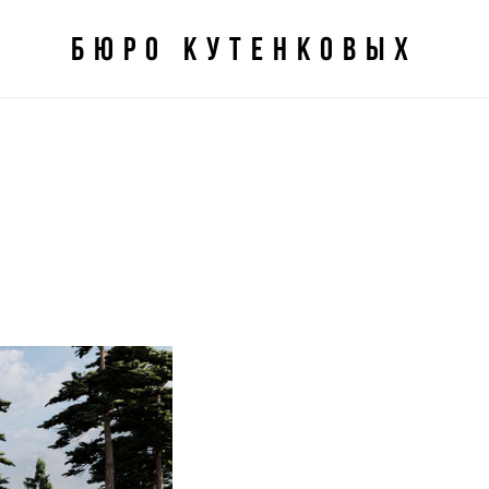
БЮро кутенковых
БЮро кутенковых