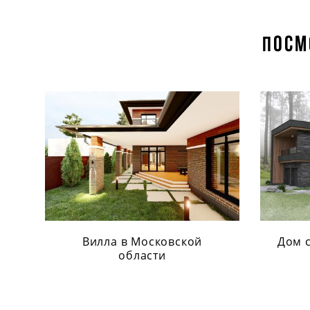
осм
П
Вилла в Московской
Дом 
области