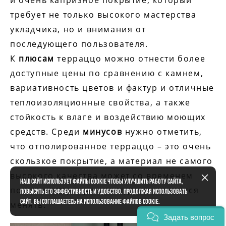
и очень капризное покрытие, который
требует не только высокого мастерства
укладчика, но и внимания от
последующего пользователя.
К
плюсам
терраццо можно отнести более
доступные цены по сравнению с камнем,
вариативность цветов и фактур и отличные
теплоизоляционные свойства, а также
стойкость к влаге и воздействию моющих
средств. Среди
минусов
нужно отметить,
что отполированное терраццо – это очень
скользкое покрытие, а материал не самого
высокого качества может со временем
Наш сайт использует файлы cookie чтобы улучшить работу сайта,
покрыться трещины, тогда его придется
повысить его эффективность и удобство. Продолжая использовать
сайт, вы соглашаетесь на использование файлов cookie.
менять.
Задать вопрос