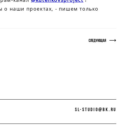
грам-канал
@kutenkovsproject
!
ы о наши проектах, - пишем только
Следующая
sl-studio@bk.ru