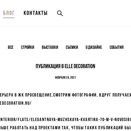
Блог
Блог
Контакты
Контакты
ВСЕ
Стройки
Выставки
Съемки
О дизайне
События
Публикация в Elle Decoration
февраля 24, 2021
терьера в ЖК Просвещение,смотрим фотографии, вдруг получае
edecoration.ru/
interior/flats/elegantnaya-muzhskaya-kvartira-70-m-v-novosib
альше работать над проектами так, чтобы таких публикаций бы