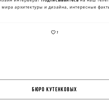
дизайн интерьера?
Подписывайтесь
на наш теле
 мира архитектуры и дизайна, интересные факт
7
бюро кутенковых