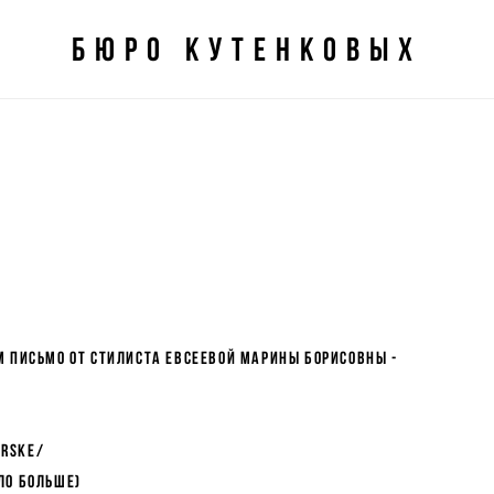
БЮро кутенковых
БЮро кутенковых
м письмо от стилиста Евсеевой Марины Борисовны -
irske/
ло больше)